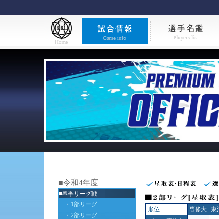
■令和4年度
■春季リーグ戦
・
1部リーグ
順位
専修大
東
・
2部リーグ