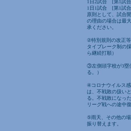
1日2試合 [第1試合]
1日1試合 [第1試合]
原則として、試合
の理由の場合は最大
承ください。
②特別規則の改正等
タイブレーク制の採
ら継続打順）
③左側頭字校が3塁
る。）
④コロナウイルス
は、不戦敗の扱いと
る。不戦敗になっ
リーグ戦への途中
⑤雨天、その他の
振り替えます。