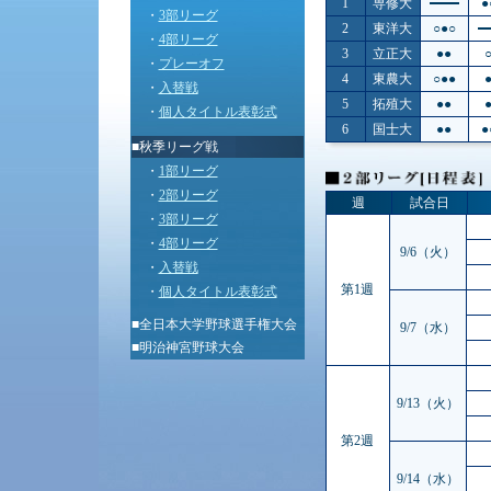
1
専修大
●
・
3部リーグ
2
東洋大
○●○
・
4部リーグ
3
立正大
●●
・
プレーオフ
4
東農大
○●●
・
入替戦
5
拓殖大
●●
・
個人タイトル表彰式
6
国士大
●●
●
■秋季リーグ戦
・
1部リーグ
・
2部リーグ
週
試合日
・
3部リーグ
・
4部リーグ
9/6（火）
・
入替戦
第1週
・
個人タイトル表彰式
■
全日本大学野球選手権大会
9/7（水）
■
明治神宮野球大会
9/13（火）
第2週
9/14（水）