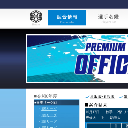
■令和6年度
■春季リーグ戦
・
1部リーグ
10月17日
秋季
2部 
・
2部リーグ
専修大
対
駒澤大
・
3部リーグ
・
4部リーグ