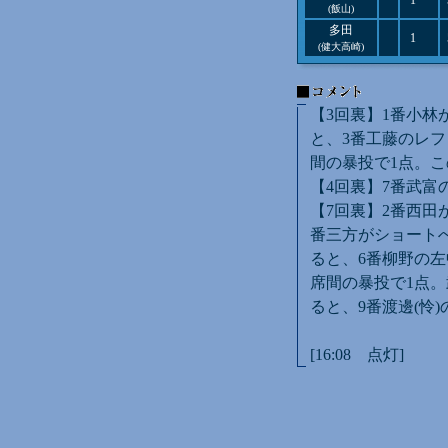
1
(飯山)
多田
1
(健大高崎)
【3回裏】1番小林
と、3番工藤のレフ
間の暴投で1点。こ
【4回裏】7番武富
【7回裏】2番西田
番三方がショート
ると、6番柳野の左
席間の暴投で1点。
ると、9番渡邊(怜
[16:08 点灯]