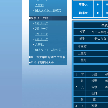
専修大
0
0
・
入替戦
・
個人タイトル表彰式
駒澤大
0
0
■秋季リーグ戦
・
1部リーグ
専修
・
2部リーグ
投手
平田→奥村
・
3部リーグ
捕手
中野→加藤
・
4部リーグ
・
入替戦
本塁打
・
個人タイトル表彰式
三塁打
■
全日本大学野球選手権大会
二塁打
■
明治神宮野球大会
1
[4]
小柴
(
H
浅野
(
2
[6]
吉水
(
6
山口
H
森
3
[3]
西里