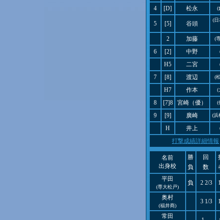
4
[D]
松永
(
5
[5]
谷頭
2
加藤
(
6
[2]
中野
H5
二宮
7
[8]
渡辺
(
H7
作本
8
[7]8
宮崎（優）
9
[9]
廣崎
(浜
H
井上
打撃成績詳細情報
勝
回
名前
出身校
負
数
平田
負
2 2/3
(専大松戸)
奥村
3 1/3
(福井商)
常田