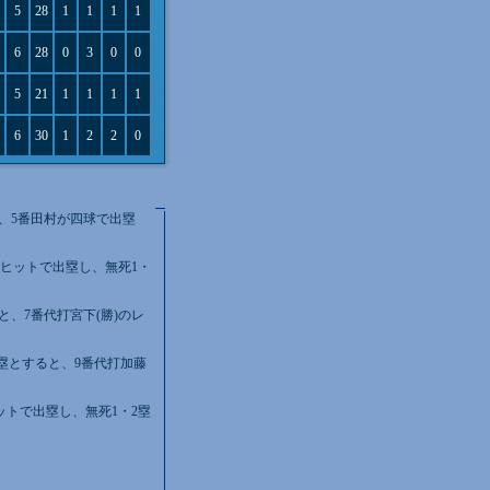
5
28
1
1
1
1
6
28
0
3
0
0
5
21
1
1
1
1
6
30
1
2
2
0
、5番田村が四球で出塁
のヒットで出塁し、無死1・
と、7番代打宮下(勝)のレ
2塁とすると、9番代打加藤
ットで出塁し、無死1・2塁