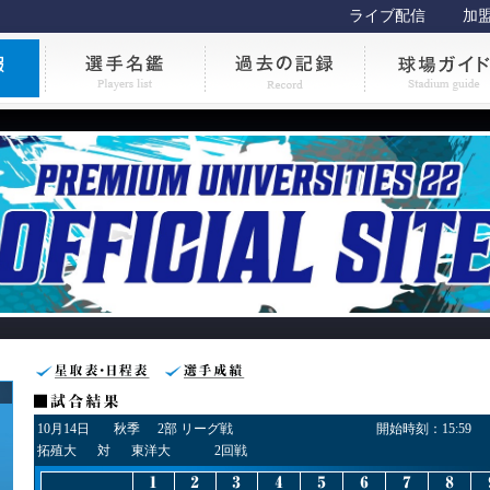
ライブ配信
加
10月14日
秋季
2部 リーグ戦
開始時刻：
15:59
拓殖大
対
東洋大
2回戦