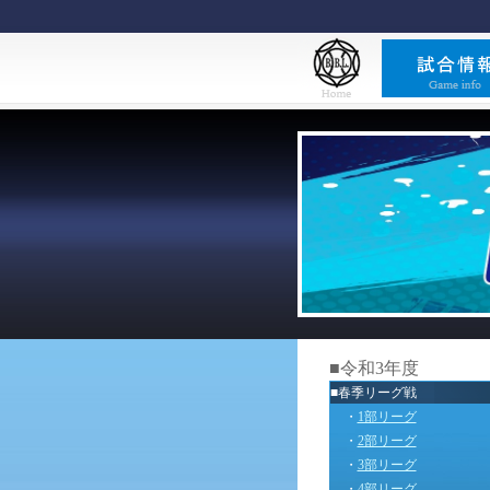
■令和3年度
■春季リーグ戦
・
1部リーグ
・
2部リーグ
・
3部リーグ
・
4部リーグ