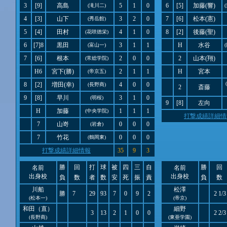
3
[9]
高島
5
1
0
6
[5]
加藤(響)
(滝川二)
4
[3]
山下
3
2
0
7
[6]
松本(憲)
(秀岳館)
5
[4]
田村
4
1
0
8
[2]
後藤(聖)
(花咲徳栄)
6
[7]8
黒田
3
1
1
H
水谷
(富山一)
7
[6]
根本
2
0
0
2
山本(翔)
(常総学院)
H6
宮下(勝)
2
1
1
H
宮本
(帝京五)
8
[2]
増田(幸)
4
0
0
(長野商)
2
斎藤
9
[8]
早川
3
1
0
(明桜)
9
[8]
左向
H
加藤
1
1
1
(中央学院)
打撃成績詳細情
7
山嵜
0
0
0
(岩倉)
7
竹花
0
0
0
(鶴岡東)
打撃成績詳細情報
35
9
3
勝
回
打
球
被
四
三
自
勝
回
名前
名前
出身校
出身校
負
数
者
数
安
死
振
責
負
数
川船
松澤
勝
7
29
93
7
0
9
2
2 1/3
(松本一)
(帝京)
和田（直）
細野
3
13
2
1
0
0
2 2/3
(長野商)
(東亜学園)