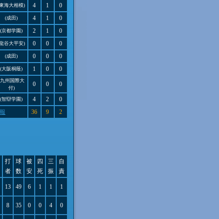
4
1
0
(東海大相模)
4
1
0
(成田)
2
1
0
(京都学園)
0
0
0
(龍谷大平安)
0
0
0
(成田)
1
0
0
(大阪桐蔭)
(九州国際大
0
0
0
付)
4
2
0
(智辯学園)
報
36
9
2
打
球
被
四
三
自
者
数
安
死
振
責
13
49
6
1
1
1
8
35
0
0
4
0