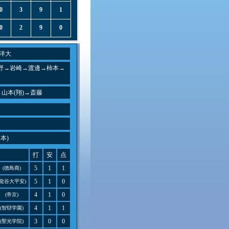
0
3
9
1
0
2
9
0
洋大
野→岩崎→渡邊→柿本→
→山本(翔)→斎藤
1本)
打
安
点
5
1
1
(徳島商)
5
1
0
(龍谷大平安)
4
1
0
(帝京)
4
1
1
(智辯学園)
3
0
0
(聖光学院)