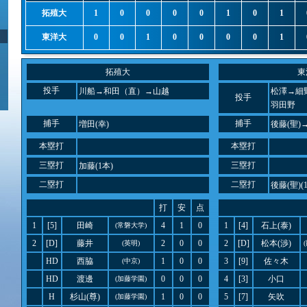
拓殖大
1
0
0
0
0
1
0
1
東洋大
0
0
1
0
0
0
0
1
拓殖大
東
投手
川船→和田（直）→山越
松澤→細
投手
羽田野
捕手
捕手
増田(幸)
後藤(聖)
本塁打
本塁打
三塁打
三塁打
加藤(1本)
二塁打
二塁打
後藤(聖)(
打
安
点
1
[5]
田崎
4
1
0
1
[4]
石上(泰)
(常磐大学)
2
[D]
藤井
2
0
0
2
[D]
松本(渉)
(英明)
HD
西脇
1
0
0
3
[9]
佐々木
(中京)
HD
渡邊
0
0
0
4
[3]
小口
(加藤学園)
H
杉山(尊)
1
0
0
5
[7]
矢吹
(加藤学園)