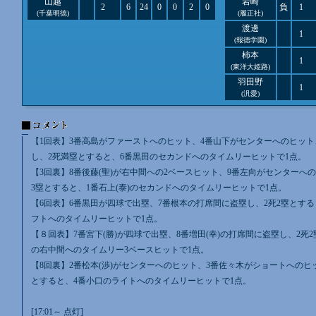
山越
岩崎
2
6
24
0
0
2
0
負
1
(千葉明徳)
(履正社)
渡邊
1
(報徳学園)
柿本
1
(東洋大姫路)
羽田野
1
(汎愛)
【1回表】3番高島がファーストへのヒット、4番山下がセンターへのヒット
し、2死満塁とすると、6番黒田のセカンドへのタイムリーヒットで1点。
【3回裏】8番後藤(聖)が右中間への2ベースヒット、9番左向がセンターへ
3塁とすると、1番石上(泰)のセカンドへのタイムリーヒットで1点。
【6回表】6番黒田が四球で出塁、7番根本の打席間に盗塁し、2死2塁とする
フトへのタイムリーヒットで1点。
【８回表】7番宮下(勝)が四球で出塁、8番増田(幸)の打席間に盗塁し、2死
の右中間へのタイムリー3ベースヒットで1点。
【8回裏】2番松本(渉)がセンターへのヒット、3番佐々木がショートへのヒ
とすると、4番小口のライトへのタイムリーヒットで1点。
[17:01～ 点灯]