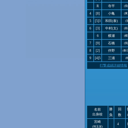
R
寺平
(
4
[8]
小亀
(
5
[5]3
和田(泰)
(
6
[3]
中村(太)
(
6
横瀬
(
7
[9]
石橋
(
8
[2]
伴野
(春
9
[4]5
三浦
(
打撃成績詳細情報
勝
回
名前
出身校
負
数
宮崎
4
(埼玉栄)