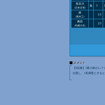
長谷川
負
3
(日本文理)
林
1/3
(熊本工)
將田
2/3
(札幌大谷)
【8回裏】2番小林がレフ
出塁し、1死満塁とすると