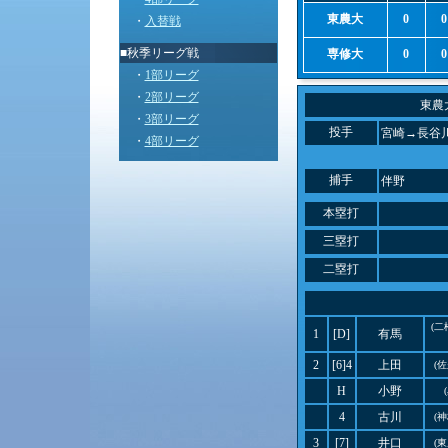
東農大
0
0
・
入替戦
■秋季リーグ戦
専修大
0
0
・
1部リーグ
・
2部リーグ
東農
・
3部リーグ
投手
宮崎→長谷
・
4部リーグ
捕手
伴野
本塁打
三塁打
二塁打
(
1
[D]
有馬
2
[6]4
上田
(
H
小野
4
古川
(
3
[7]
井口
(