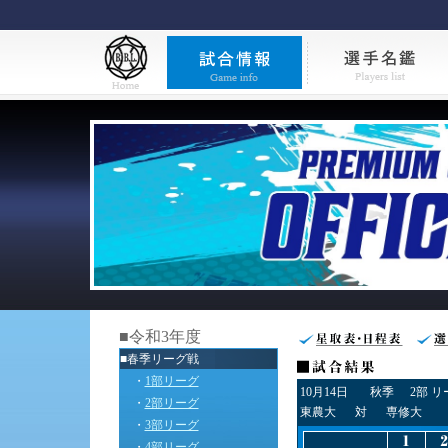
■令和3年度
■春季リーグ戦
・
1部リーグ
10月14日
秋季
2部 
・
2部リーグ
東農大
対
専修大
・
3部リーグ
・
4部リーグ