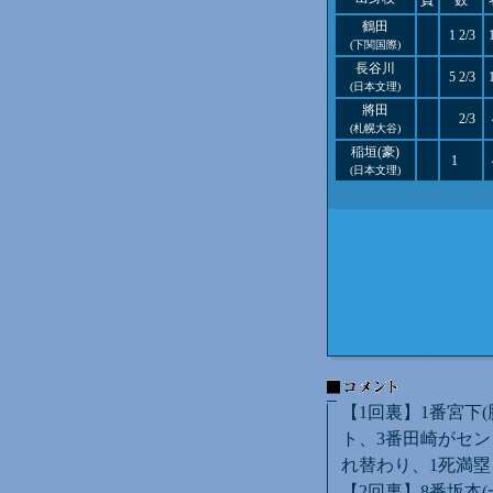
負
数
鶴田
1 2/3
(下関国際)
長谷川
5 2/3
(日本文理)
將田
2/3
(札幌大谷)
稲垣(豪)
1
(日本文理)
【1回裏】1番宮下
ト、3番田崎がセ
れ替わり、1死満塁
【2回裏】8番坂本