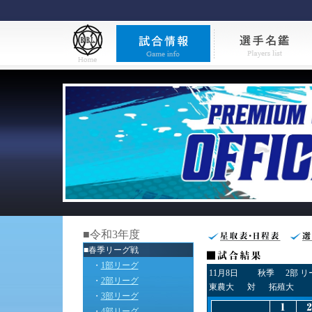
■令和3年度
■春季リーグ戦
・
1部リーグ
11月8日
秋季
2部 
・
2部リーグ
東農大
対
拓殖大
・
3部リーグ
・
4部リーグ