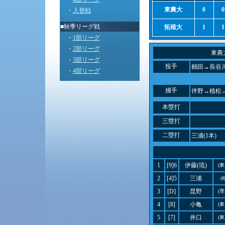
東農大
0
0
・
入替戦
■秋季リーグ戦
拓殖大
1
1
・
1部リーグ
・
2部リーグ
東農
・
3部リーグ
投手
鶴田→長谷川
・
4部リーグ
捕手
伴野→植松
本塁打
三塁打
二塁打
三浦(1本)
1
[9]6
伊藤(琉)
(
2
[4]5
三浦
(
3
[D]
昆野
(
4
[8]
小亀
(
5
[7]
井口
(