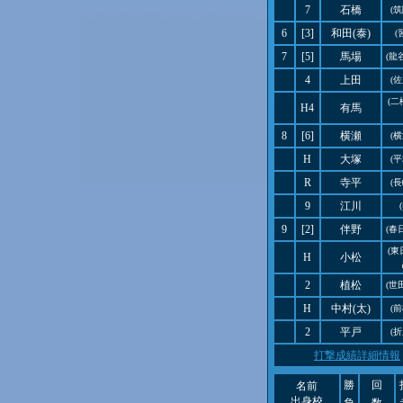
7
石橋
(
6
[3]
和田(泰)
(
7
[5]
馬場
(龍
4
上田
(
(
H4
有馬
8
[6]
横瀬
(
H
大塚
(
R
寺平
(
9
江川
9
[2]
伴野
(春
(
H
小松
2
植松
(世
H
中村(太)
(
2
平戸
(
打撃成績詳細情報
勝
回
名前
出身校