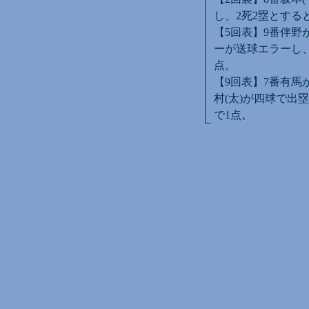
し、2死2塁とする
【5回表】9番伴野
ーが送球エラーし、
点。
【9回表】7番有馬
村(太)が四球で出
で1点。