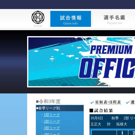
■令和3年度
■春季リーグ戦
・
1部リーグ
10月6日
秋季
2部 
・
2部リーグ
立正大
対
拓殖大
・
3部リーグ
・
4部リーグ