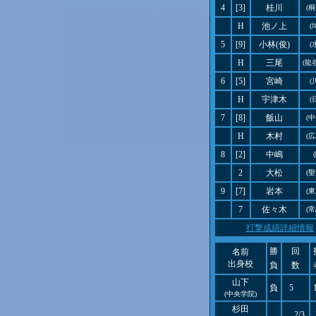
4
[3]
桂川
(
H
池ノ上
(
5
[9]
小林(俊)
(
H
三尾
(龍
6
[5]
宮崎
(
H
宇津木
(
7
[8]
飯山
(
H
木村
(
8
[2]
中嶋
2
大松
(
9
[7]
岩本
(
7
佐々木
(
打撃成績詳細情報
勝
回
名前
出身校
負
数
山下
負
5
(中央学院)
杉田
2/3