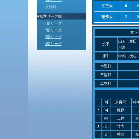
立正大
0
0
・
入替戦
■秋季リーグ戦
拓殖大
2
0
・
1部リーグ
・
2部リーグ
立正
・
3部リーグ
山下→杉田→
・
4部リーグ
投手
川澄
捕手
中嶋→大松
本塁打
三塁打
二塁打
1
[6]
奈良間
(常
2
[4]
梶原
H4
三井
(
3
[D]
竹内
D
神頭
(