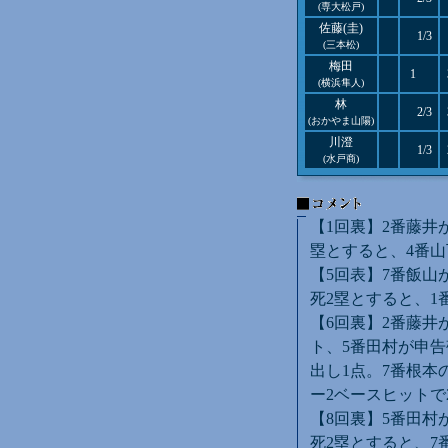
(専大松戸)
佐藤(圭)
1/3
(三本松)
梅田
1
(横浜隼人)
林
2/3
(おかやま山陽)
川澄
1/3
(水戸商)
【1回裏】2番藤井
塁とすると、4番山
【5回表】7番飯山
死2塁とすると、1
【6回裏】2番藤井
ト、5番田村が申告
出し1点。7番根本
ー2ベースヒットで
【8回裏】5番田村
死2塁とすると、7