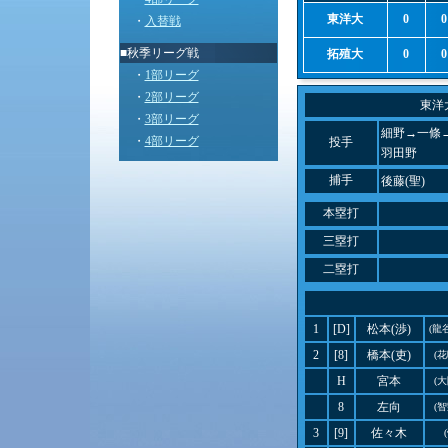
東洋大
0
0
・
入替戦
■秋季リーグ戦
拓殖大
0
0
・
1部リーグ
・
2部リーグ
東洋
・
3部リーグ
細野→一條
・
4部リーグ
投手
羽田野
捕手
後藤(聖)
本塁打
三塁打
二塁打
1
[D]
松本(渉)
(龍
2
[8]
橋本(吏)
(
H
宮本
(
8
左向
(
3
[9]
佐々木