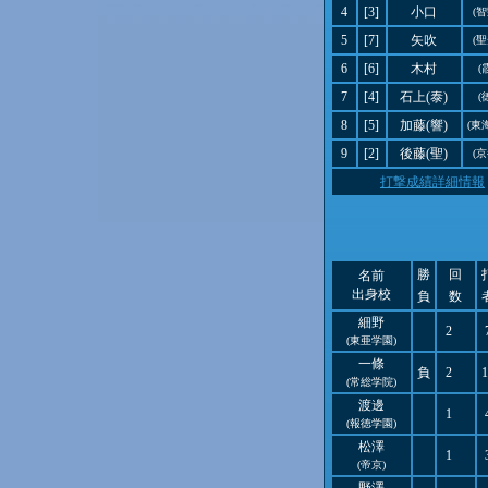
4
[3]
小口
(
5
[7]
矢吹
(
6
[6]
木村
(
7
[4]
石上(泰)
(
8
[5]
加藤(響)
(東
9
[2]
後藤(聖)
(
打撃成績詳細情報
勝
回
名前
出身校
負
数
細野
2
(東亜学園)
一條
負
2
1
(常総学院)
渡邊
1
(報徳学園)
松澤
1
(帝京)