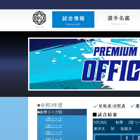
■令和3年度
■春季リーグ戦
・
1部リーグ
9月28日
秋季
2部 
・
2部リーグ
東洋大
対
拓殖大
・
3部リーグ
・
4部リーグ