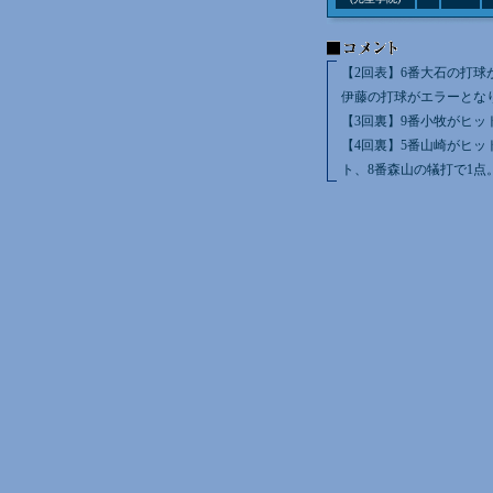
【2回表】6番大石の打球
伊藤の打球がエラーとな
【3回裏】9番小牧がヒッ
【4回裏】5番山崎がヒッ
ト、8番森山の犠打で1点