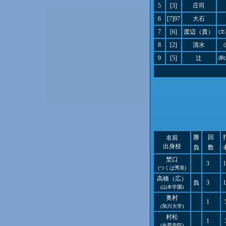
5
[3]
庄司
6
[7]97
大石
7
[6]
渡辺（貴）
(
8
[2]
清水
9
[5]
辻
(
勝
回
名前
出身校
負
数
埜口
3
1
(つくば秀英)
高橋（広）
負
3
1
(山本学園)
奥村
1
(旭川大学)
村松
1
(光星学院)