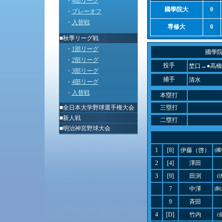
・
4部リーグ
國學院大
0
・
プレーオフ
・
入替戦
専修大
0
■秋季リーグ戦
・
1部リーグ
國學
・
2部リーグ
投手
埜口→●高
・
3部リーグ
捕手
清水
・
4部リーグ
・
入替戦
本塁打
■
全日本大学野球選手権大会
三塁打
■
新人戦
二塁打
■
明治神宮野球大会
1
[8]
伊藤（啓）
(
2
[4]
澤田
3
[9]
田渕
(
7
中澤
(
9
斉田
4
[D]
竹内
(