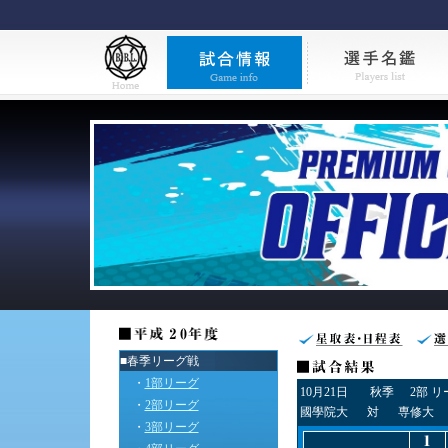
■春季リーグ戦
・
1部リーグ
10月21日
秋季
2部 
・
2部リーグ
國學院大
対
専修大
・
3部リーグ