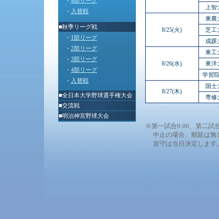
・
4部リーグ
上智
・
入替戦
東農
■秋季リーグ戦
8/25(火)
芝工
・
1部リーグ
成蹊
・
2部リーグ
東工
・
3部リーグ
8/26(水)
東洋
・
4部リーグ
学習
・
入替戦
国士
8/27(木)
■
全日本大学野球選手権大会
専修
■
交流戦
■
明治神宮野球大会
※第一試合9:00、第二試合
中止の場合、順延は無
攻守は当日決定します