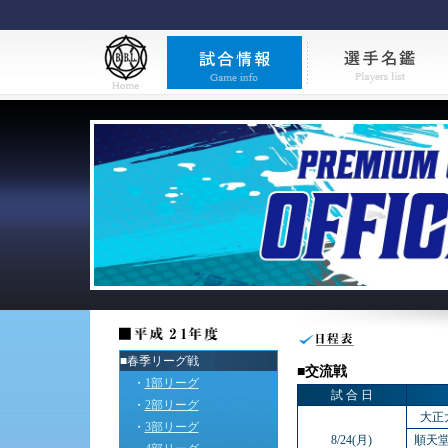
■春季リーグ戦
■交流戦
・
1部リーグ
試 合 日
・
2部リーグ
大正
・
3部リーグ
8/24(月)
順天